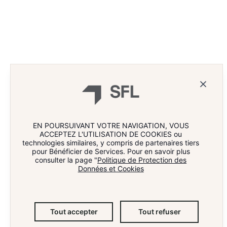
INTERVIEW D’ALAIN
INTERVI
RESPLANDY BERNARD
LABASSE
(DIRECTION DE
L’IMMOBILIER DE L’ETAT)
EN POURSUIVANT VOTRE NAVIGATION, VOUS
ACCEPTEZ L'UTILISATION DE COOKIES ou
technologies similaires, y compris de partenaires tiers
pour Bénéficier de Services. Pour en savoir plus
consulter la page "
Politique de Protection des
Données et Cookies
NOS ACTIFS
Mentions légales
PARIS WORKPLACE
Compliance
À PROPOS
Accessibilité
Tout accepter
Tout refuser
L’ÉQUIPE
Plan du site