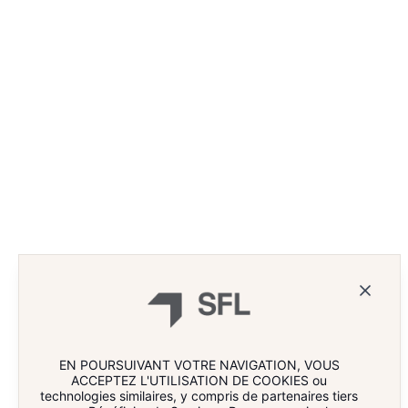
QUELLE EST LA RECETTE
ARNAUD
POUR ENGAGER LES
COMMAN
SALARIÉS ?
« L’EN
ASPIRA
EN POURSUIVANT VOTRE NAVIGATION, VOUS
ACCEPTEZ L'UTILISATION DE COOKIES ou
technologies similaires, y compris de partenaires tiers